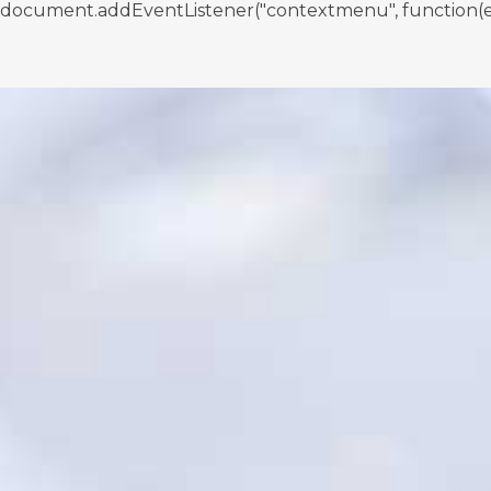
document.addEventListener("contextmenu", function(e){ if