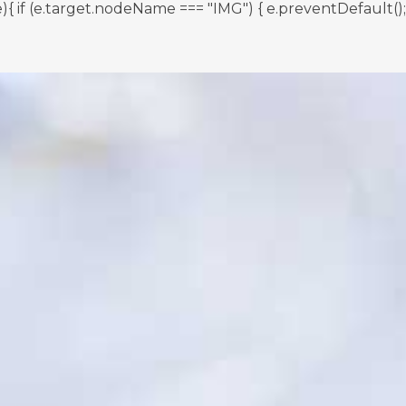
 (e.target.nodeName === "IMG") { e.preventDefault(); } }